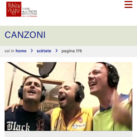
CANZONI
sei in
home
scètate
pagina 176