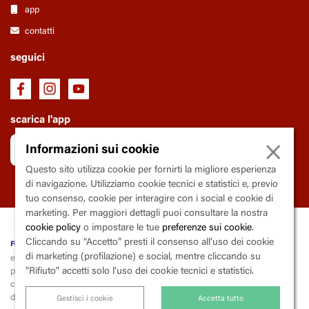
app
contatti
seguici
scarica l'app
×
Informazioni sui cookie
Questo sito utilizza cookie per fornirti la migliore esperienza
di navigazione. Utilizziamo cookie tecnici e statistici e, previo
tuo consenso, cookie per interagire con i social e cookie di
marketing. Per maggiori dettagli puoi consultare la nostra
cookie policy
o impostare le tue
preferenze sui cookie
.
Cliccando su “Accetto” presti il consenso all’uso dei cookie
fondazione Trianon Viviani
di marketing (profilazione) e social, mentre cliccando su
ente soggetto al controllo e la vigilanza della Regione Campania
"Rifiuto" accetti solo l’uso dei cookie tecnici e statistici.
piazza
V
incenzo
C
alenda, 9 - 80139
N
apoli
codice fiscale 80015000633 | partita iva 03600290633 | codice
destinatario X2PH38J
Gestisci i cookie
Accetta tutto