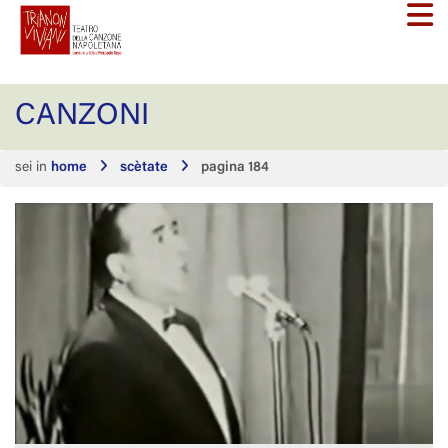
CANZONI
sei in
home
scètate
pagina 184