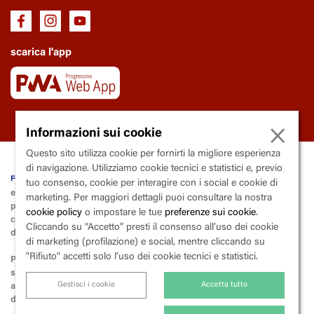
scarica l'app
×
Informazioni sui cookie
Questo sito utilizza cookie per fornirti la migliore esperienza
di navigazione. Utilizziamo cookie tecnici e statistici e, previo
fondazione Trianon Viviani
tuo consenso, cookie per interagire con i social e cookie di
ente soggetto al controllo e la vigilanza della Regione Campania
marketing. Per maggiori dettagli puoi consultare la nostra
piazza
V
incenzo
C
alenda, 9 - 80139
N
apoli
cookie policy
o impostare le tue
preferenze sui cookie
.
codice fiscale 80015000633 | partita iva 03600290633 | codice
Cliccando su “Accetto” presti il consenso all’uso dei cookie
destinatario X2PH38J
di marketing (profilazione) e social, mentre cliccando su
"Rifiuto" accetti solo l’uso dei cookie tecnici e statistici.
Per la liquidazione e il versamento dell’iva, la fondazione applica lo
split payment
(scissione dei pagamenti),
Gestisci i cookie
Accetta tutto
ai sensi dell’art. 17-ter del Dpr 26 ottobre 1972, n. 633 («Istituzione e
disciplina dell'imposta sul valore aggiunto»).