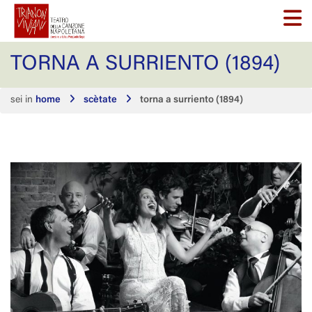
TORNA A SURRIENTO (1894)
sei in
home
scètate
torna a surriento (1894)