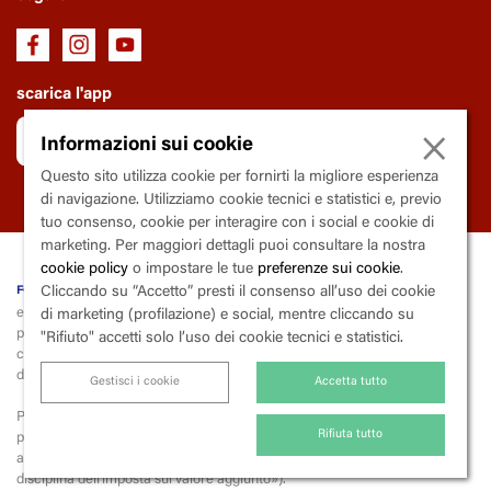
scarica l'app
×
Informazioni sui cookie
Questo sito utilizza cookie per fornirti la migliore esperienza
di navigazione. Utilizziamo cookie tecnici e statistici e, previo
tuo consenso, cookie per interagire con i social e cookie di
marketing. Per maggiori dettagli puoi consultare la nostra
cookie policy
o impostare le tue
preferenze sui cookie
.
fondazione Trianon Viviani
Cliccando su “Accetto” presti il consenso all’uso dei cookie
ente soggetto al controllo e la vigilanza della Regione Campania
di marketing (profilazione) e social, mentre cliccando su
piazza
V
incenzo
C
alenda, 9 - 80139
N
apoli
"Rifiuto" accetti solo l’uso dei cookie tecnici e statistici.
codice fiscale 80015000633 | partita iva 03600290633 | codice
destinatario X2PH38J
Gestisci i cookie
Accetta tutto
Per la liquidazione e il versamento dell’iva, la fondazione applica lo
split
Rifiuta tutto
payment
(scissione dei pagamenti),
ai sensi dell’art. 17-ter del Dpr 26 ottobre 1972, n. 633 («Istituzione e
disciplina dell'imposta sul valore aggiunto»).