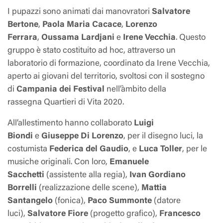
I pupazzi sono animati dai manovratori
Salvatore
Bertone
,
Paola Maria Cacace
,
Lorenzo
Ferrara
,
Oussama Lardjani
e
Irene Vecchia
. Questo
gruppo è stato costituito
ad hoc
, attraverso un
laboratorio di formazione, coordinato da Irene Vecchia,
aperto ai giovani del territorio, svoltosi con il sostegno
di
Campania dei Festival
nell’àmbito della
rassegna
Quartieri di Vita 2020
.
All’allestimento hanno collaborato
Luigi
Biondi
e
Giuseppe Di Lorenzo
, per il disegno luci, la
costumista
Federica del Gaudio
, e
Luca Toller
, per le
musiche originali. Con loro,
Emanuele
Sacchetti
(assistente alla regia),
Ivan Gordiano
Borrelli
(realizzazione delle scene),
Mattia
Santangelo
(fonica),
Paco Summonte
(datore
luci),
Salvatore Fiore
(progetto grafico),
Francesco