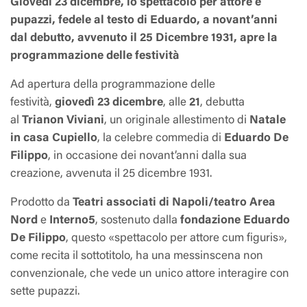
Giovedì 23 dicembre, lo spettacolo per attore e
pupazzi, fedele al testo di Eduardo, a novant’anni
dal debutto, avvenuto il 25 Dicembre 1931, apre la
programmazione delle festività
Ad apertura della programmazione delle
festività,
giovedì 23 dicembre
, alle
21
, debutta
al
Trianon Viviani
, un originale allestimento di
Natale
in casa Cupiello
, la celebre commedia di
Eduardo De
Filippo
, in occasione dei novant’anni dalla sua
creazione, avvenuta il 25 dicembre 1931.
Prodotto da
Teatri associati di Napoli/teatro Area
Nord
e
Interno5
, sostenuto dalla
fondazione Eduardo
De Filippo
, questo «spettacolo per attore
cum figuris
»,
come recita il sottotitolo, ha una messinscena non
convenzionale, che vede un unico attore interagire con
sette pupazzi.