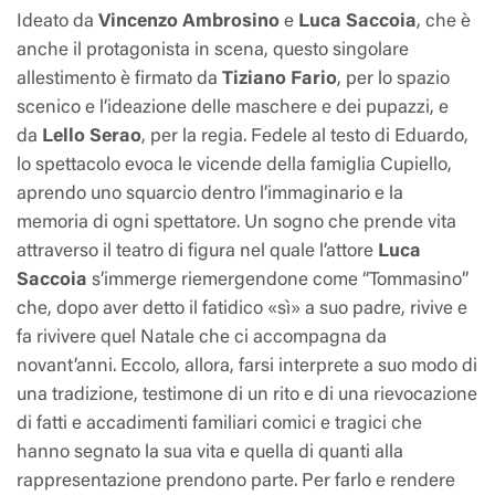
Ideato da
Vincenzo Ambrosino
e
Luca Saccoia
, che è
anche il protagonista in scena, questo singolare
allestimento è firmato da
Tiziano Fario
, per lo spazio
scenico e l’ideazione delle maschere e dei pupazzi, e
da
Lello Serao
, per la regia. Fedele al testo di Eduardo,
lo spettacolo evoca le vicende della famiglia Cupiello,
aprendo uno squarcio dentro l’immaginario e la
memoria di ogni spettatore. Un sogno che prende vita
attraverso il teatro di figura nel quale l’attore
Luca
Saccoia
s’immerge riemergendone come “
Tommasino
”
che, dopo aver detto il fatidico «sì» a suo padre, rivive e
fa rivivere quel Natale che ci accompagna da
novant’anni. Eccolo, allora, farsi interprete a suo modo di
una tradizione, testimone di un rito e di una rievocazione
di fatti e accadimenti familiari comici e tragici che
hanno segnato la sua vita e quella di quanti alla
rappresentazione prendono parte. Per farlo e rendere