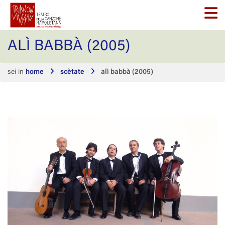
ALÌ BABBÀ (2005)
sei in
home
scètate
alì babbà (2005)