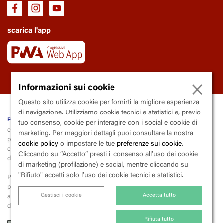
scarica l'app
×
Informazioni sui cookie
Questo sito utilizza cookie per fornirti la migliore esperienza
di navigazione. Utilizziamo cookie tecnici e statistici e, previo
fondazione Trianon Viviani
tuo consenso, cookie per interagire con i social e cookie di
ente soggetto al controllo e la vigilanza della Regione Campania
marketing. Per maggiori dettagli puoi consultare la nostra
piazza
V
incenzo
C
alenda, 9 - 80139
N
apoli
cookie policy
o impostare le tue
preferenze sui cookie
.
codice fiscale 80015000633 | partita iva 03600290633 | codice
Cliccando su “Accetto” presti il consenso all’uso dei cookie
destinatario X2PH38J
di marketing (profilazione) e social, mentre cliccando su
"Rifiuto" accetti solo l’uso dei cookie tecnici e statistici.
Per la liquidazione e il versamento dell’iva, la fondazione applica lo
split
payment
(scissione dei pagamenti),
Gestisci i cookie
Accetta tutto
ai sensi dell’art. 17-ter del Dpr 26 ottobre 1972, n. 633 («Istituzione e
disciplina dell'imposta sul valore aggiunto»).
Rifiuta tutto