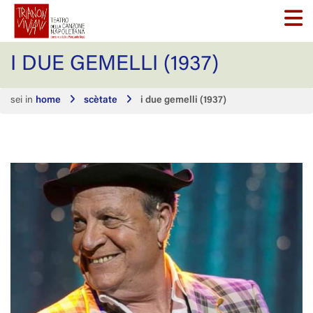
I DUE GEMELLI (1937)
sei in
home
scètate
i due gemelli (1937)