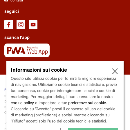
contatti
seguici
scarica l'app
×
Informazioni sui cookie
Questo sito utilizza cookie per fornirti la migliore esperienza
di navigazione. Utilizziamo cookie tecnici e statistici e, previo
fondazione Trianon Viviani
tuo consenso, cookie per interagire con i social e cookie di
ente soggetto al controllo e la vigilanza della Regione Campania
marketing. Per maggiori dettagli puoi consultare la nostra
piazza
V
incenzo
C
alenda, 9 - 80139
N
apoli
cookie policy
o impostare le tue
preferenze sui cookie
.
codice fiscale 80015000633 | partita iva 03600290633 | codice
Cliccando su “Accetto” presti il consenso all’uso dei cookie
destinatario X2PH38J
di marketing (profilazione) e social, mentre cliccando su
"Rifiuto" accetti solo l’uso dei cookie tecnici e statistici.
Per la liquidazione e il versamento dell’iva, la fondazione applica lo
split
payment
(scissione dei pagamenti),