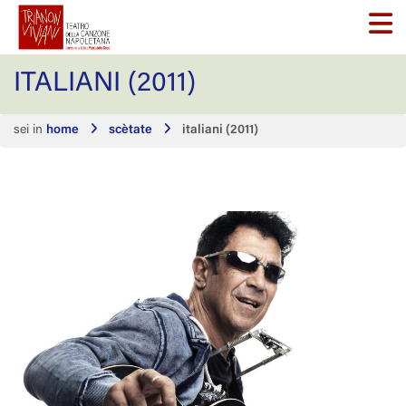
ITALIANI (2011)
sei in
home
scètate
italiani (2011)