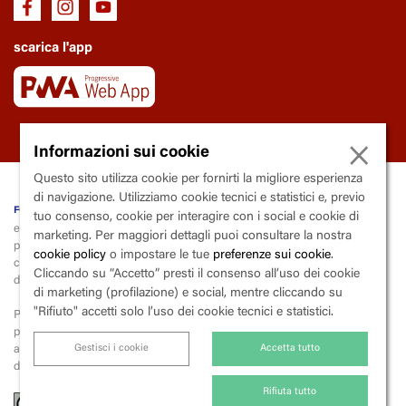
scarica l'app
×
Informazioni sui cookie
Questo sito utilizza cookie per fornirti la migliore esperienza
di navigazione. Utilizziamo cookie tecnici e statistici e, previo
fondazione Trianon Viviani
tuo consenso, cookie per interagire con i social e cookie di
ente soggetto al controllo e la vigilanza della Regione Campania
marketing. Per maggiori dettagli puoi consultare la nostra
piazza
V
incenzo
C
alenda, 9 - 80139
N
apoli
cookie policy
o impostare le tue
preferenze sui cookie
.
codice fiscale 80015000633 | partita iva 03600290633 | codice
Cliccando su “Accetto” presti il consenso all’uso dei cookie
destinatario X2PH38J
di marketing (profilazione) e social, mentre cliccando su
"Rifiuto" accetti solo l’uso dei cookie tecnici e statistici.
Per la liquidazione e il versamento dell’iva, la fondazione applica lo
split
payment
(scissione dei pagamenti),
Gestisci i cookie
Accetta tutto
ai sensi dell’art. 17-ter del Dpr 26 ottobre 1972, n. 633 («Istituzione e
disciplina dell'imposta sul valore aggiunto»).
Rifiuta tutto