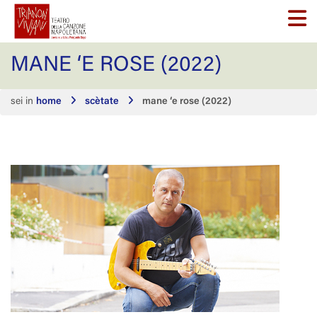
MANE ‘E ROSE (2022)
sei in
home
scètate
mane ‘e rose (2022)