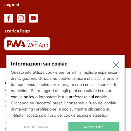
seguici
scarica l'app
×
Informazioni sui cookie
Questo sito utilizza cookie per fornirti la migliore esperienza
di navigazione. Utilizziamo cookie tecnici e statistici e, previo
fondazione Trianon Viviani
tuo consenso, cookie per interagire con i social e cookie di
ente soggetto al controllo e la vigilanza della Regione Campania
marketing. Per maggiori dettagli puoi consultare la nostra
piazza
V
incenzo
C
alenda, 9 - 80139
N
apoli
cookie policy
o impostare le tue
preferenze sui cookie
.
codice fiscale 80015000633 | partita iva 03600290633 | codice
Cliccando su “Accetto” presti il consenso all’uso dei cookie
destinatario X2PH38J
di marketing (profilazione) e social, mentre cliccando su
"Rifiuto" accetti solo l’uso dei cookie tecnici e statistici.
Per la liquidazione e il versamento dell’iva, la fondazione applica lo
split
payment
(scissione dei pagamenti),
Gestisci i cookie
Accetta tutto
ai sensi dell’art. 17-ter del Dpr 26 ottobre 1972, n. 633 («Istituzione e