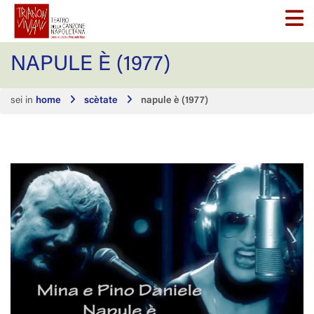
NAPULE È (1977)
sei in
home
scètate
napule è (1977)