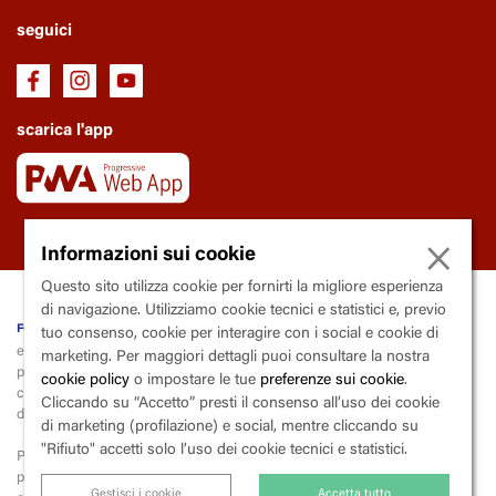
seguici
scarica l'app
×
Informazioni sui cookie
Questo sito utilizza cookie per fornirti la migliore esperienza
di navigazione. Utilizziamo cookie tecnici e statistici e, previo
fondazione Trianon Viviani
tuo consenso, cookie per interagire con i social e cookie di
ente soggetto al controllo e la vigilanza della Regione Campania
marketing. Per maggiori dettagli puoi consultare la nostra
piazza
V
incenzo
C
alenda, 9 - 80139
N
apoli
cookie policy
o impostare le tue
preferenze sui cookie
.
codice fiscale 80015000633 | partita iva 03600290633 | codice
Cliccando su “Accetto” presti il consenso all’uso dei cookie
destinatario X2PH38J
di marketing (profilazione) e social, mentre cliccando su
"Rifiuto" accetti solo l’uso dei cookie tecnici e statistici.
Per la liquidazione e il versamento dell’iva, la fondazione applica lo
split
payment
(scissione dei pagamenti),
Gestisci i cookie
Accetta tutto