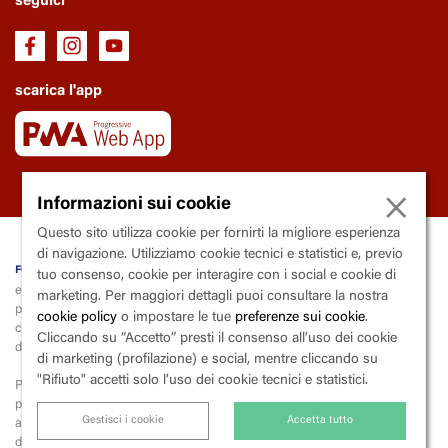
seguici
scarica l'app
×
Informazioni sui cookie
Questo sito utilizza cookie per fornirti la migliore esperienza
di navigazione. Utilizziamo cookie tecnici e statistici e, previo
fondazione Trianon Viviani
tuo consenso, cookie per interagire con i social e cookie di
ente soggetto al controllo e la vigilanza della Regione Campania
marketing. Per maggiori dettagli puoi consultare la nostra
piazza
V
incenzo
C
alenda, 9 - 80139
N
apoli
cookie policy
o impostare le tue
preferenze sui cookie
.
codice fiscale 80015000633 | partita iva 03600290633 | codice
Cliccando su “Accetto” presti il consenso all’uso dei cookie
destinatario X2PH38J
di marketing (profilazione) e social, mentre cliccando su
"Rifiuto" accetti solo l’uso dei cookie tecnici e statistici.
Per la liquidazione e il versamento dell’iva, la fondazione applica lo
split
payment
(scissione dei pagamenti),
Gestisci i cookie
Accetta tutto
ai sensi dell’art. 17-ter del Dpr 26 ottobre 1972, n. 633 («Istituzione e
disciplina dell'imposta sul valore aggiunto»).