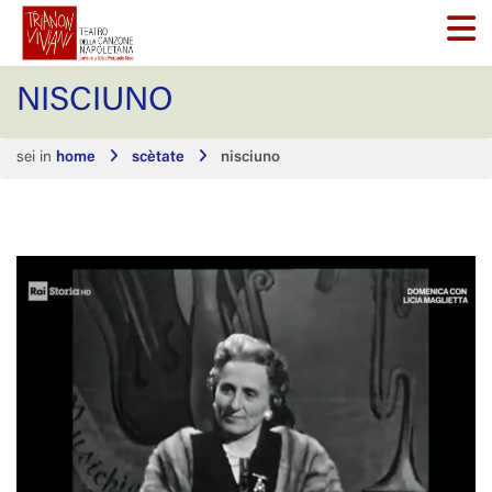
NISCIUNO
sei in
home
scètate
nisciuno