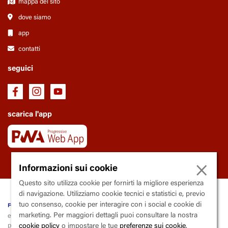
mappa del sito
dove siamo
app
contatti
seguici
scarica l'app
×
Informazioni sui cookie
Questo sito utilizza cookie per fornirti la migliore esperienza
di navigazione. Utilizziamo cookie tecnici e statistici e, previo
fondazione Trianon Viviani
tuo consenso, cookie per interagire con i social e cookie di
marketing. Per maggiori dettagli puoi consultare la nostra
ente soggetto al controllo e la vigilanza della Regione Campania
piazza
V
incenzo
C
alenda, 9 - 80139
N
apoli
cookie policy
o impostare le tue
preferenze sui cookie
.