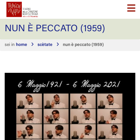
NUN È PECCATO (1959)
sei in
home
scètate
nun è peccato (1959)