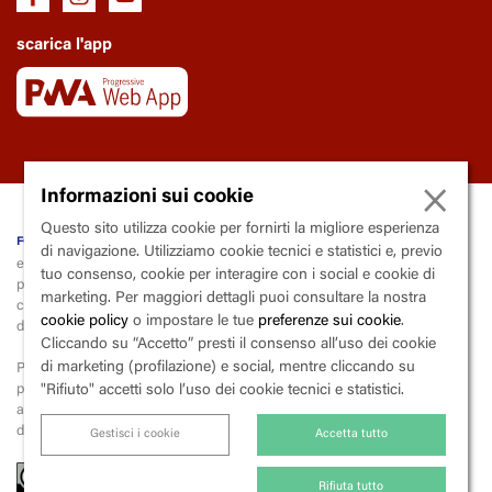
scarica l'app
×
Informazioni sui cookie
Questo sito utilizza cookie per fornirti la migliore esperienza
fondazione Trianon Viviani
di navigazione. Utilizziamo cookie tecnici e statistici e, previo
ente soggetto al controllo e la vigilanza della Regione Campania
tuo consenso, cookie per interagire con i social e cookie di
piazza
V
incenzo
C
alenda, 9 - 80139
N
apoli
marketing. Per maggiori dettagli puoi consultare la nostra
codice fiscale 80015000633 | partita iva 03600290633 | codice
cookie policy
o impostare le tue
preferenze sui cookie
.
destinatario X2PH38J
Cliccando su “Accetto” presti il consenso all’uso dei cookie
di marketing (profilazione) e social, mentre cliccando su
Per la liquidazione e il versamento dell’iva, la fondazione applica lo
split
payment
(scissione dei pagamenti),
"Rifiuto" accetti solo l’uso dei cookie tecnici e statistici.
ai sensi dell’art. 17-ter del Dpr 26 ottobre 1972, n. 633 («Istituzione e
disciplina dell'imposta sul valore aggiunto»).
Gestisci i cookie
Accetta tutto
Rifiuta tutto