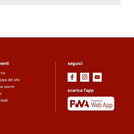
menti
seguici
rca
pa del sito
ve siamo
scarica l'app
p
tatti