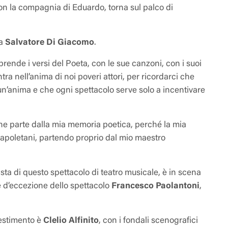
on la compagnia di Eduardo, torna sul palco di
a
Salvatore Di Giacomo
.
prende i versi del Poeta, con le sue canzoni, con i suoi
ra nell’anima di noi poveri attori, per ricordarci che
n’anima e che ogni spettacolo serve solo a incentivare
e parte dalla mia memoria poetica, perché la mia
i napoletani, partendo proprio dal mio maestro
 di questo spettacolo di teatro musicale, è in scena
e d’eccezione dello spettacolo
Francesco Paolantoni
,
llestimento è
Clelio Alfinito
, con i fondali scenografici