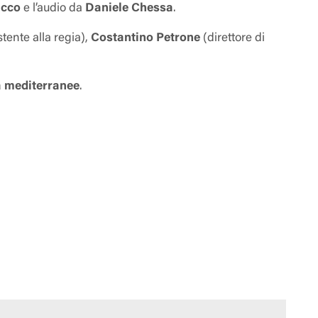
acco
e l’audio da
Daniele Chessa
.
tente alla regia),
Costantino Petrone
(direttore di
à mediterranee
.