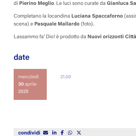
di
Pierino Meglio
. Le luci sono curate da
Gianluca S
Completano la locandina
Luciana Spaccaforno
(assis
scena) e
Pasquale Mallardo
(foto).
Lassammo fa’ Dio!
è prodotto da
Nuovi orizzonti Citt
date
mercoledì
21.00
30
aprile
2025
condividi