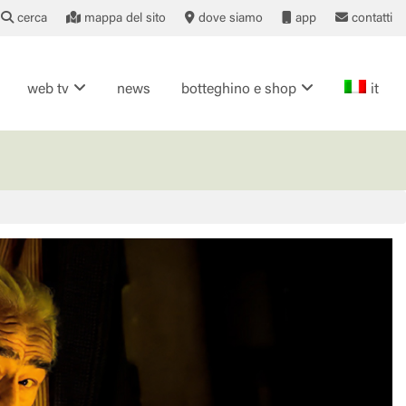
cerca
mappa del sito
dove siamo
app
contatti
web tv
news
botteghino e shop
it