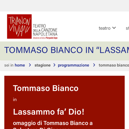
teatro
s
TOMMASO BIANCO IN “LASSAM
sei in
home
stagione
programmazione
tommaso bianco 
Tommaso Bianco
in
Lassammo fa’ Dio!
omaggio di Tommaso Bianco a