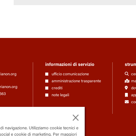
informazioni di servizio
stru
rianon.org
ufficio comunicazione
ce
amministrazione trasparente
map
rianon.org
crediti
do
663
note legali
ap
con
×
 di navigazione. Utilizziamo cookie tecnici e
 social e cookie di marketing. Per maggiori