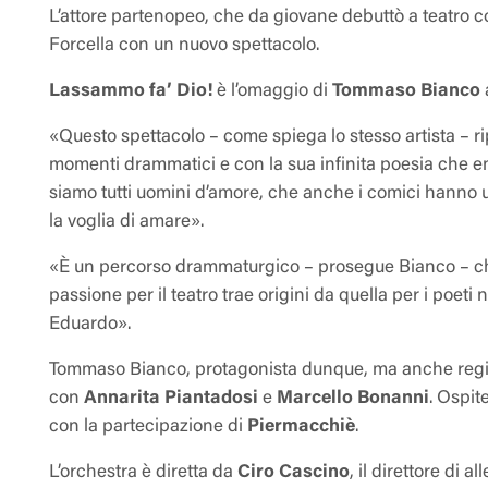
L’attore partenopeo, che da giovane debuttò a teatro c
Forcella con un nuovo spettacolo.
Lassammo fa’ Dio!
è l’omaggio di
Tommaso Bianco
«Questo spettacolo – come spiega lo stesso artista – ri
momenti drammatici e con la sua infinita poesia che ent
siamo tutti uomini d’amore, che anche i comici hanno u
la voglia di amare».
«È un percorso drammaturgico – prosegue Bianco – ch
passione per il teatro trae origini da quella per i poet
Eduardo».
Tommaso Bianco, protagonista dunque, ma anche regista
con
Annarita Piantadosi
e
Marcello Bonanni
. Ospit
con la partecipazione di
Piermacchiè
.
L’orchestra è diretta da
Ciro Cascino
, il direttore di a