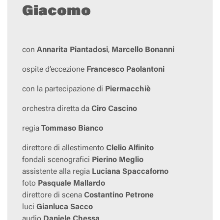
Giacomo
con
Annarita Piantadosi
,
Marcello Bonanni
ospite d’eccezione
Francesco Paolantoni
con la partecipazione di
Piermacchiè
orchestra diretta da
Ciro Cascino
regia
Tommaso Bianco
direttore di allestimento
Clelio Alfinito
fondali scenografici
Pierino Meglio
assistente alla regia
Luciana Spaccaforno
foto
Pasquale Mallardo
direttore di scena
Costantino Petrone
luci
Gianluca Sacco
audio
Daniele Chessa